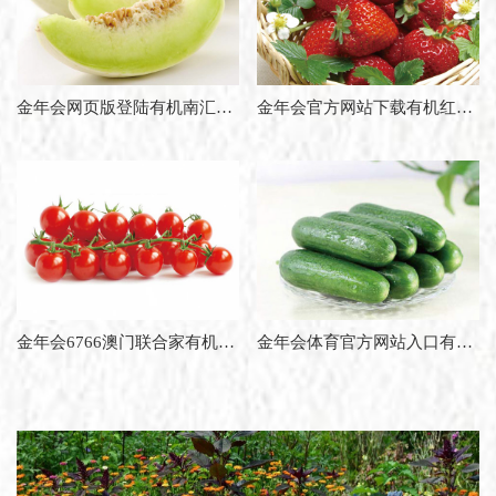
金年会网页版登陆有机南汇玉菇甜瓜
金年会官方网站下载有机红颊草莓
金年会6766澳门联合家有机小番茄
金年会体育官方网站入口有机水果黄瓜