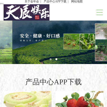
关于金年会
|
产品中心APP下载
|
网站地图
金年会
产品中心APP下载